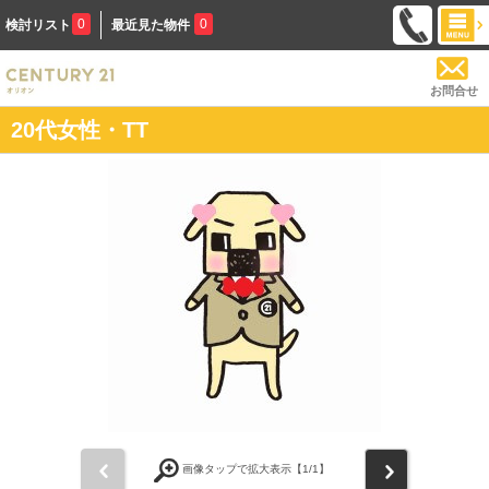
0
0
検討リスト
最近見た物件
お問合せ
20代女性・TT
前
次
画像タップで拡大表示【
1
/1】