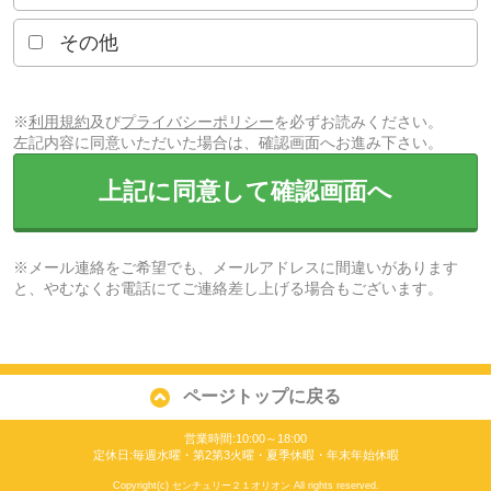
その他
※
利用規約
及び
プライバシーポリシー
を必ずお読みください。
左記内容に同意いただいた場合は、確認画面へお進み下さい。
上記に同意して確認画面へ
※メール連絡をご希望でも、メールアドレスに間違いがあります
と、やむなくお電話にてご連絡差し上げる場合もございます。
ページトップに戻る
営業時間:10:00～18:00
定休日:毎週水曜・第2第3火曜・夏季休暇・年末年始休暇
Copyright(c) センチュリー２１オリオン All rights reserved.