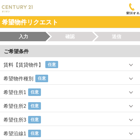
電話する
希望物件リクエスト
入力
確認
送信
ご希望条件
賃料【賃貸物件】
任意
希望物件種別
任意
希望住所1
任意
希望住所2
任意
希望住所3
任意
希望沿線1
任意