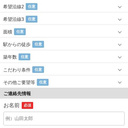
希望沿線2
任意
希望沿線3
任意
面積
任意
駅からの徒歩
任意
築年数
任意
こだわり条件
任意
その他ご要望等
任意
ご連絡先情報
お名前
必須