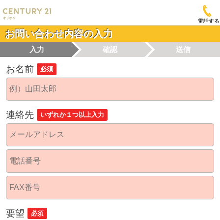
電話する
お問い合わせ内容の入力
入力
確認
送信
お名前
必須
連絡先
いずれか１つ以上入力
要望
必須