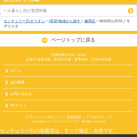
一人暮らし向け賃貸特集
センチュリー21オリオン
>
(賃貸)地域から探す
>
練馬区
>
MODELLISTA／モ
デリスタ
ページトップに戻る
営業時間:10:00～18:00
定休日:毎週水曜・第2第3火曜・夏季休暇・年末年始休暇
ホーム
会社概要
お問い合わせ
PCサイト
プライバシーポリシー
利用規約
｜アクセスマップ
｜
Copyright(c) センチュリー２１オリオン All rights reserved.
センチュリー21の加盟店は、すべて独立・自営です。