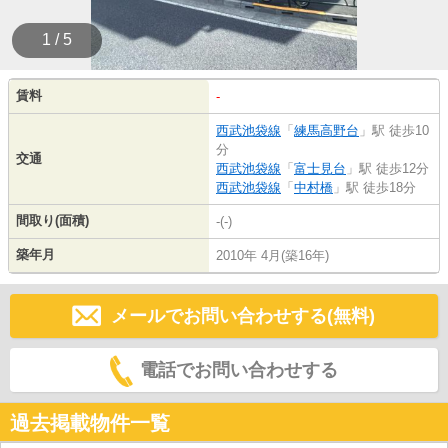
1 / 5
賃料
-
西武池袋線
「
練馬高野台
」駅 徒歩10
分
交通
西武池袋線
「
富士見台
」駅 徒歩12分
西武池袋線
「
中村橋
」駅 徒歩18分
間取り(面積)
-(-)
築年月
2010年 4月(築16年)
メールでお問い合わせする(無料)
電話でお問い合わせする
過去掲載物件一覧