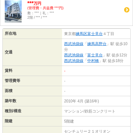
***
万円
(管理費・共益費 ***円)
敷：***｜礼：***
2階 / *** / ***
所在地
東京都
練馬区
富士見台
４丁目
西武池袋線
「
練馬高野台
」駅 徒歩10
分
交通
西武池袋線
「
富士見台
」駅 徒歩12分
西武池袋線
「
中村橋
」駅 徒歩18分
賃料
-
管理費等
-
面積
-
築年数
2010年 4月 (築16年)
種別/構造
マンション/鉄筋コンクリート
階建
5階建
センチュリー２１オリオン