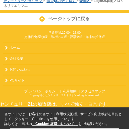
センチュリー21オリオン
>
(賃貸)地域から探す
>
練馬区
>
Log練馬駅前／ログ
ネリマエキマエ
ページトップに戻る
営業時間:10:00～18:00
定休日:毎週水曜・第2第3火曜・夏季休暇・年末年始休暇
ホーム
会社概要
お問い合わせ
PCサイト
プライバシーポリシー
利用規約
｜アクセスマップ
｜
Copyright(c) センチュリー２１オリオン All rights reserved.
センチュリー21の加盟店は、すべて独立・自営です。
当サイトでは、お客様の当サイト利用状況把握、サービス向上検討を目的と
して、クッキー（Cookie）を使用しています。
詳しくは、当社の
「Cookieの取扱いについて」
をご確認ください。