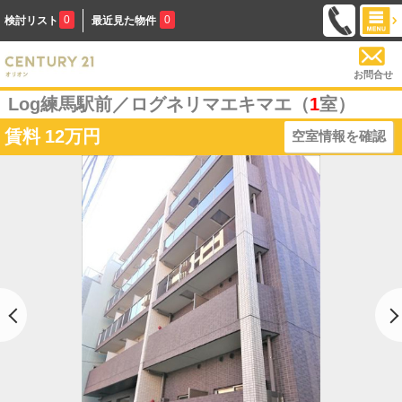
0
0
検討リスト
最近見た物件
お問合せ
Log練馬駅前／ログネリマエキマエ（
1
室）
賃料
12万円
空室情報を確認