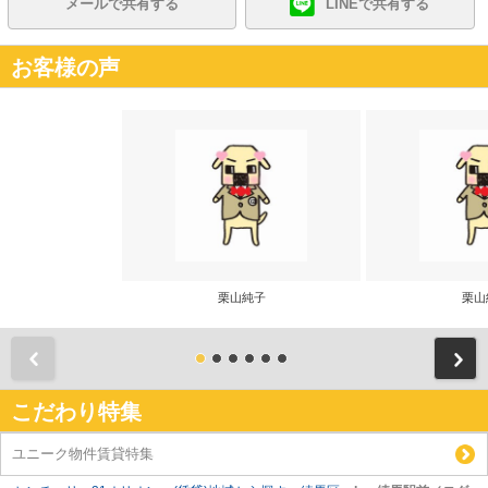
メールで共有する
LINEで共有する
お客様の声
栗山純子
栗山
前
こだわり特集
ユニーク物件賃貸特集