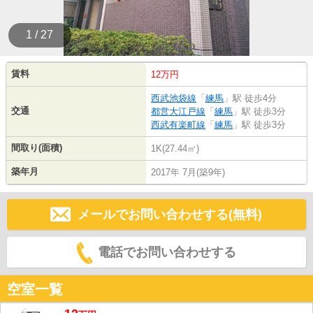
1 / 27
賃料
12万円
西武池袋線
「
練馬
」駅 徒歩4分
交通
都営大江戸線
「
練馬
」駅 徒歩3分
西武有楽町線
「
練馬
」駅 徒歩3分
間取り(面積)
1K(27.44㎡)
築年月
2017年 7月(築9年)
メールでお問い合わせする(無料)
電話でお問い合わせする
空室一覧