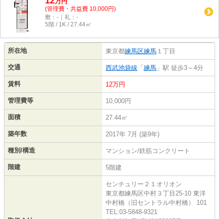
12
万
円
(管理費・共益費 10,000円)
敷：-｜礼：-
5階 / 1K / 27.44㎡
所在地
東京都
練馬区
練馬
１丁目
交通
西武池袋線
「
練馬
」駅 徒歩3～4分
賃料
12万円
管理費等
10,000円
面積
27.44㎡
築年数
2017年 7月 (築9年)
種別/構造
マンション/鉄筋コンクリート
階建
5階建
センチュリー２１オリオン
東京都練馬区中村３丁目25-10 東洋
中村橋（旧セントラル中村橋） 101
TEL:03-5848-9321