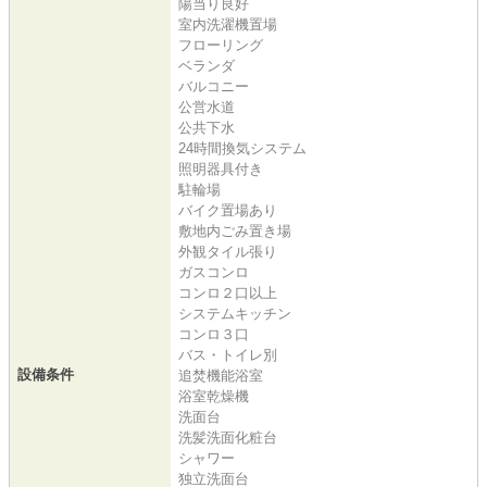
陽当り良好
室内洗濯機置場
フローリング
ベランダ
バルコニー
公営水道
公共下水
24時間換気システム
照明器具付き
駐輪場
バイク置場あり
敷地内ごみ置き場
外観タイル張り
ガスコンロ
コンロ２口以上
システムキッチン
コンロ３口
バス・トイレ別
設備条件
追焚機能浴室
浴室乾燥機
洗面台
洗髪洗面化粧台
シャワー
独立洗面台