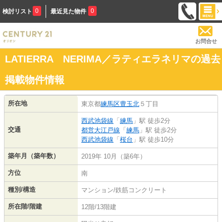
0
0
検討リスト
最近見た物件
お問合せ
LATIERRA NERIMA／ラティエラネリマの過去
掲載物件情報
所在地
東京都
練馬区
豊玉北
５丁目
西武池袋線
「
練馬
」駅 徒歩2分
交通
都営大江戸線
「
練馬
」駅 徒歩2分
西武池袋線
「
桜台
」駅 徒歩10分
築年月（築年数）
2019年 10月（築6年）
方位
南
種別/構造
マンション/鉄筋コンクリート
所在階/階建
12階/13階建