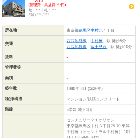
万円
(管理費・共益費 ***円)
敷：***｜礼：***
2階 / *** / ***
所在地
東京都
練馬区
中村北
４丁目
西武池袋線
「
中村橋
」駅 徒歩5分
交通
西武池袋線
「
富士見台
」駅 徒歩10分
賃料
-
管理費等
-
面積
-
築年数
1990年 3月 (築36年)
種別/構造
マンション/鉄筋コンクリート
階建
5階建 地下1階
センチュリー２１オリオン
東京都練馬区中村３丁目25-10 東洋
中村橋（旧セントラル中村橋） 101
TEL:03-5848-9321