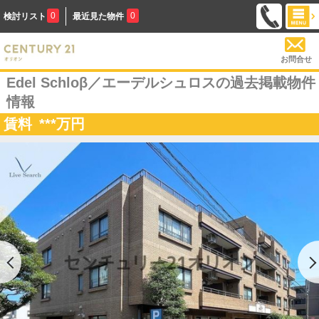
0
0
検討リスト
最近見た物件
お問合せ
Edel Schloβ／エーデルシュロスの過去掲載物件
情報
賃料
***
万円