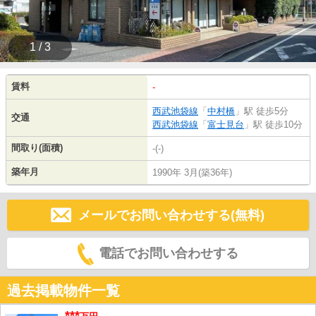
1 / 3
賃料
-
西武池袋線
「
中村橋
」駅 徒歩5分
交通
西武池袋線
「
富士見台
」駅 徒歩10分
間取り(面積)
-(-)
築年月
1990年 3月(築36年)
メールでお問い合わせする(無料)
電話でお問い合わせする
過去掲載物件一覧
***