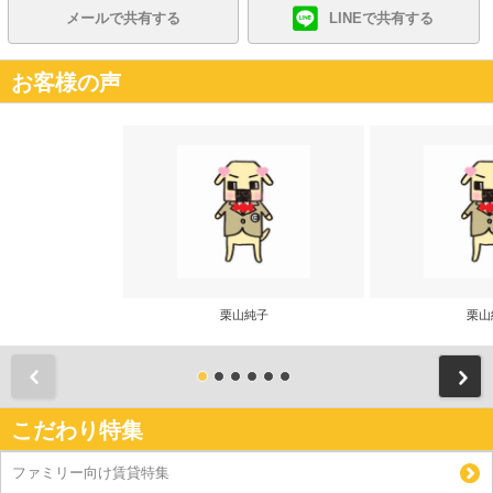
メールで共有する
LINEで共有する
お客様の声
栗山純子
栗山
前
こだわり特集
ファミリー向け賃貸特集