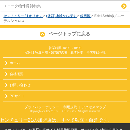
ユニーク物件賃貸特集
センチュリー21オリオン
>
(賃貸)地域から探す
>
練馬区
>
Edel Schloβ／エー
デルシュロス
ページトップに戻る
営業時間:10:00～18:00
定休日:毎週水曜・第2第3火曜・夏季休暇・年末年始休暇
ホーム
会社概要
お問い合わせ
PCサイト
プライバシーポリシー
利用規約
｜アクセスマップ
｜
Copyright(c) センチュリー２１オリオン All rights reserved.
センチュリー21の加盟店は、すべて独立・自営です。