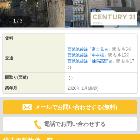
1 / 3
賃料
-
西武池袋線
「
富士見台
」駅 徒歩5分
西武池袋線
「
中村橋
」駅 徒歩15分
交通
西武池袋線
「
練馬高野台
」駅 徒歩17
分
間取り(面積)
-(-)
築年月
2026年 1月(新築)
メールでお問い合わせする(無料)
電話でお問い合わせする