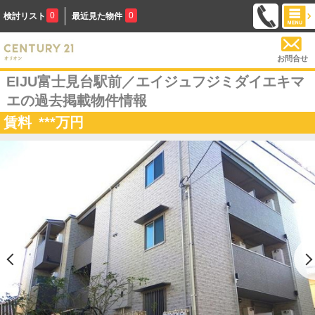
0
0
検討リスト
最近見た物件
お問合せ
EIJU富士見台駅前／エイジュフジミダイエキマ
エの過去掲載物件情報
賃料
***
万円