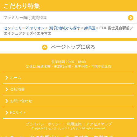
こだわり特集
ファミリー向け賃貸特集
センチュリー21オリオン
>
(賃貸)地域から探す
>
練馬区
>
EIJU富士見台駅前／
エイジュフジミダイエキマエ
ページトップに戻る
営業時間:10:00～18:00
定休日:毎週水曜・第2第3火曜・夏季休暇・年末年始休暇
ホーム
会社概要
お問い合わせ
PCサイト
プライバシーポリシー
利用規約
｜アクセスマップ
｜
Copyright(c) センチュリー２１オリオン All rights reserved.