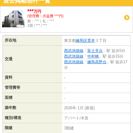
過去掲載物件一覧
***
万円
(管理費・共益費 ***円)
敷：***｜礼：***
1階 / *** / ***
所在地
東京都
練馬区
貫井
３丁目
西武池袋線
「
富士見台
」駅 徒歩5分
西武池袋線
「
中村橋
」駅 徒歩15分
交通
西武池袋線
「
練馬高野台
」駅 徒歩17
分
賃料
-
管理費等
-
面積
-
築年数
2026年 1月 (新築)
種別/構造
アパート/木造
階建
3階建