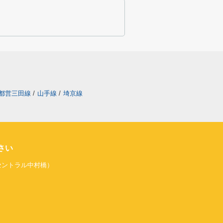
都営三田線
/
山手線
/
埼京線
さい
旧セントラル中村橋）