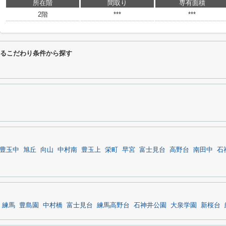
所在階
間取り
専有面積
2階
***
***
に関するこだわり条件から探す
豊玉中
旭丘
向山
中村南
豊玉上
栄町
早宮
富士見台
高野台
南田中
石
練馬
豊島園
中村橋
富士見台
練馬高野台
石神井公園
大泉学園
新桜台