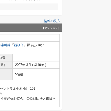
情報の見方
【マンション】
有楽町線
「
新桜台
」駅 徒歩10分
益費
-
年数）
2007年 3月 ( 築19年 )
5階建
セントラル中村橋） 101
号
人不動産保証協会、公益財団法人東日本