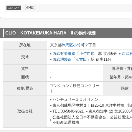
【外観】
コメント
CLIO KOTAKEMUKAIHARA II
の物件概要
所在地
東京都
練馬区
小竹町
２丁目
西武有楽町線
「
小竹向原
」駅 徒歩6分
西武
交通
西武池袋線
「
江古田
」駅 徒歩11分
賃料
-
管理費・共
面積
-
築年月（築
マンション / 鉄筋コンクリー
種別/構造
階建
ト
センチュリー２１オリオン
東京都練馬区中村３丁目25-10 東洋中村橋（旧
取扱会社
TEL:03-5848-9321
東京都知事 (2) 第102605
公益社団法人全日本不動産協会、公益社団法
不動産流通機構