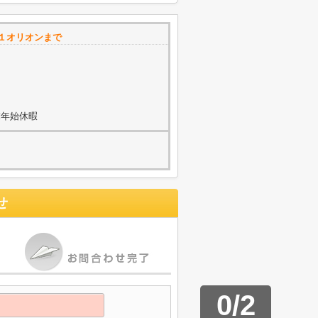
１オリオンまで
末年始休暇
せ
0
/
2