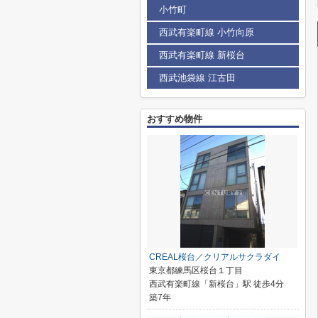
小竹町
西武有楽町線 小竹向原
西武有楽町線 新桜台
西武池袋線 江古田
おすすめ物件
CREAL桜台／クリアルサクラダイ
東京都練馬区桜台１丁目
西武有楽町線「新桜台」駅 徒歩4分
築7年