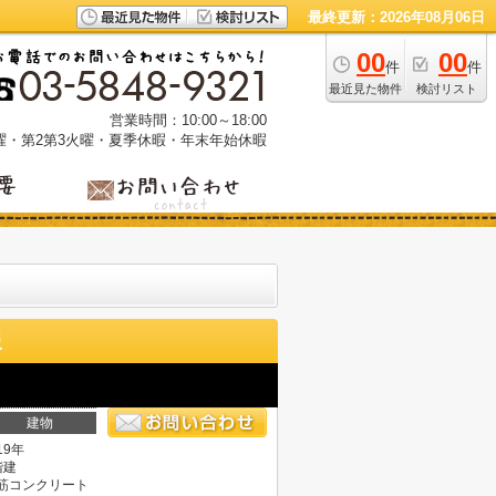
最終更新：2026年08月06日
00
00
件
件
最近見た物件
検討リスト
営業時間：10:00～18:00
曜・第2第3火曜・夏季休暇・年末年始休暇
報
建物
19年
階建
筋コンクリート