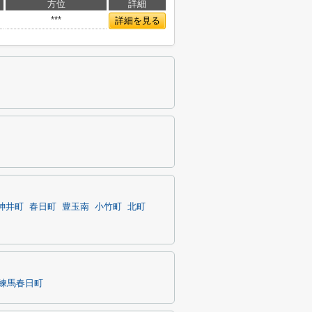
方位
詳細
***
詳細を見る
神井町
春日町
豊玉南
小竹町
北町
練馬春日町