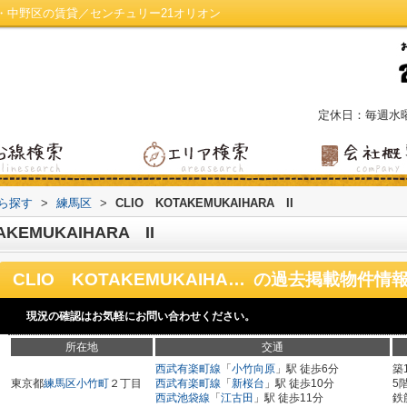
／練馬区・中野区の賃貸／センチュリー21オリオン
定休日：毎週水
から探す
>
練馬区
>
CLIO KOTAKEMUKAIHARA II
EMUKAIHARA II
CLIO KOTAKEMUKAIHARA II
の過去掲載物件情
現況の確認はお気軽にお問い合わせください。
所在地
交通
西武有楽町線
「
小竹向原
」駅 徒歩6分
築
東京都
練馬区
小竹町
２丁目
西武有楽町線
「
新桜台
」駅 徒歩10分
5
西武池袋線
「
江古田
」駅 徒歩11分
鉄