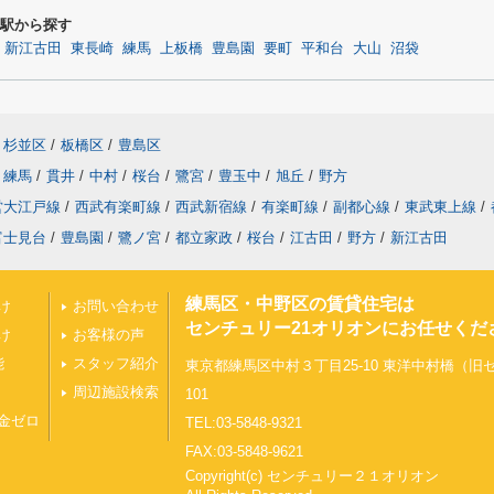
辺の駅から探す
新江古田
東長崎
練馬
上板橋
豊島園
要町
平和台
大山
沼袋
杉並区
/
板橋区
/
豊島区
練馬
/
貫井
/
中村
/
桜台
/
鷺宮
/
豊玉中
/
旭丘
/
野方
営大江戸線
/
西武有楽町線
/
西武新宿線
/
有楽町線
/
副都心線
/
東武東上線
/
富士見台
/
豊島園
/
鷺ノ宮
/
都立家政
/
桜台
/
江古田
/
野方
/
新江古田
練馬区・中野区の賃貸住宅は
け
お問い合わせ
センチュリー21オリオンにお任せくだ
け
お客様の声
能
スタッフ紹介
東京都練馬区中村３丁目25-10 東洋中村橋（
周辺施設検索
101
金ゼロ
TEL:03-5848-9321
FAX:03-5848-9621
Copyright(c) センチュリー２１オリオン