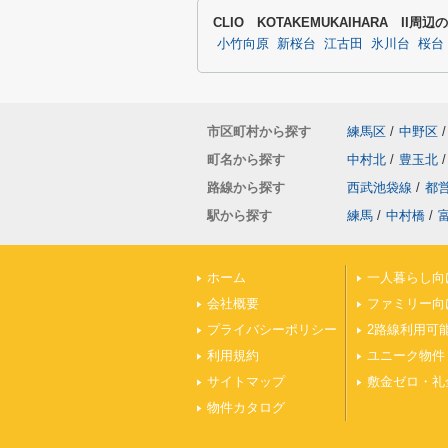
CLIO KOTAKEMUKAIHARA II周
小竹向原
新桜台
江古田
氷川台
桜台
市区町村から探す
練馬区
/
中野区
/
町名から探す
中村北
/
豊玉北
/
路線から探す
西武池袋線
/
都
駅から探す
練馬
/
中村橋
/
ホーム
一人暮らし向
会社概要
ファミリー向
プライバシーポリシー
2路線利用可
利用規約
ユニーク物件
サイトマップ
敷金ゼロ・礼
物件カタログ