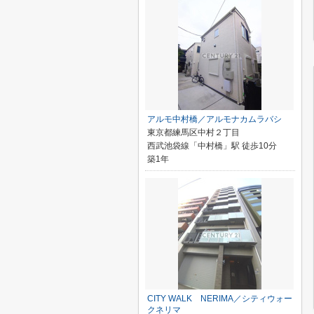
アルモ中村橋／アルモナカムラバシ
東京都練馬区中村２丁目
西武池袋線「中村橋」駅 徒歩10分
築1年
CITY WALK NERIMA／シティウォー
クネリマ