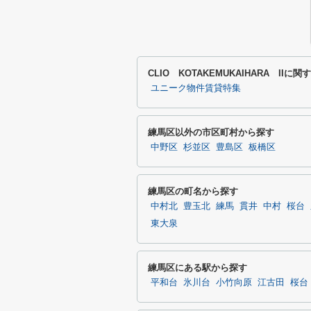
CLIO KOTAKEMUKAIHARA II
ユニーク物件賃貸特集
練馬区以外の市区町村から探す
中野区
杉並区
豊島区
板橋区
練馬区の町名から探す
中村北
豊玉北
練馬
貫井
中村
桜台
東大泉
練馬区にある駅から探す
平和台
氷川台
小竹向原
江古田
桜台