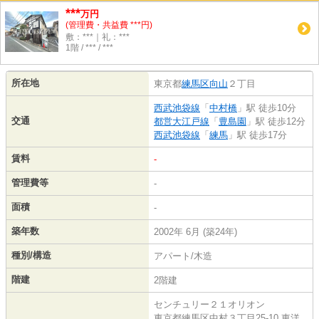
***
万円
(管理費・共益費 ***円)
敷：***｜礼：***
1階 / *** / ***
所在地
東京都
練馬区
向山
２丁目
西武池袋線
「
中村橋
」駅 徒歩10分
交通
都営大江戸線
「
豊島園
」駅 徒歩12分
西武池袋線
「
練馬
」駅 徒歩17分
賃料
-
管理費等
-
面積
-
築年数
2002年 6月 (築24年)
種別/構造
アパート/木造
階建
2階建
センチュリー２１オリオン
東京都練馬区中村３丁目25-10 東洋