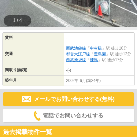
1 / 4
賃料
-
西武池袋線
「
中村橋
」駅 徒歩10分
交通
都営大江戸線
「
豊島園
」駅 徒歩12分
西武池袋線
「
練馬
」駅 徒歩17分
間取り(面積)
-(-)
築年月
2002年 6月(築24年)
メールでお問い合わせする(無料)
電話でお問い合わせする
過去掲載物件一覧