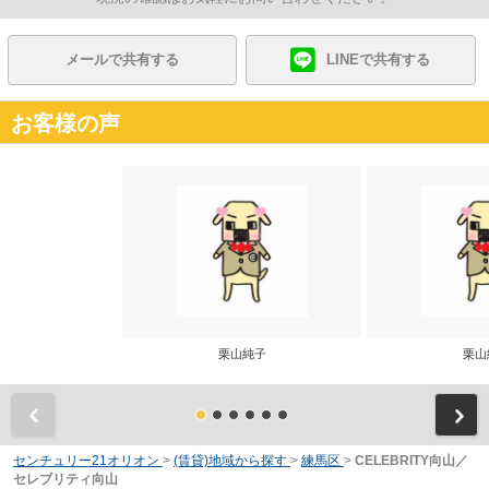
メールで共有する
LINEで共有する
お客様の声
栗山純子
栗山
前
センチュリー21オリオン
>
(賃貸)地域から探す
>
練馬区
>
CELEBRITY向山／
セレブリティ向山