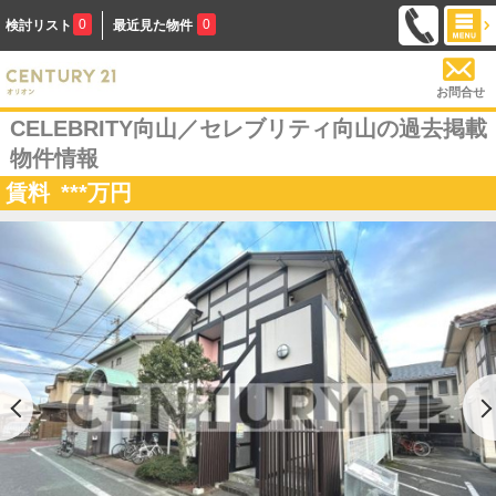
0
0
検討リスト
最近見た物件
お問合せ
CELEBRITY向山／セレブリティ向山の過去掲載
物件情報
賃料
***
万円