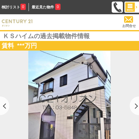
0
0
検討リスト
最近見た物件
お問合せ
ＫＳハイムの過去掲載物件情報
賃料
***
万円