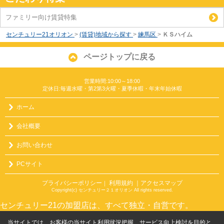
ファミリー向け賃貸特集
センチュリー21オリオン
>
(賃貸)地域から探す
>
練馬区
>
ＫＳハイム
ページトップに戻る
営業時間:10:00～18:00
定休日:毎週水曜・第2第3火曜・夏季休暇・年末年始休暇
ホーム
会社概要
お問い合わせ
PCサイト
プライバシーポリシー
利用規約
｜アクセスマップ
｜
Copyright(c) センチュリー２１オリオン All rights reserved.
センチュリー21の加盟店は、すべて独立・自営です。
当サイトでは、お客様の当サイト利用状況把握、サービス向上検討を目的と