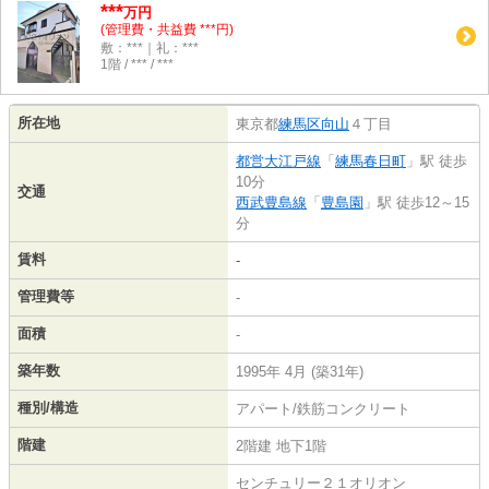
***
万円
(管理費・共益費 ***円)
敷：***｜礼：***
1階 / *** / ***
所在地
東京都
練馬区
向山
４丁目
都営大江戸線
「
練馬春日町
」駅 徒歩
10分
交通
西武豊島線
「
豊島園
」駅 徒歩12～15
分
賃料
-
管理費等
-
面積
-
築年数
1995年 4月 (築31年)
種別/構造
アパート/鉄筋コンクリート
階建
2階建 地下1階
センチュリー２１オリオン