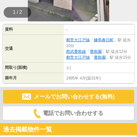
1 / 2
賃料
-
都営大江戸線
「
練馬春日町
」駅 徒歩
10分
交通
西武豊島線
「
豊島園
」駅 徒歩12分
都営大江戸線
「
豊島園
」駅 徒歩15分
間取り(面積)
-(-)
築年月
1995年 4月(築31年)
メールでお問い合わせする(無料)
電話でお問い合わせする
過去掲載物件一覧