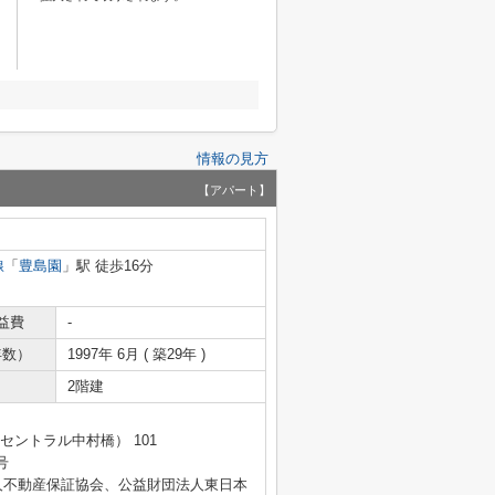
情報の見方
【アパート】
線
「
豊島園
」駅 徒歩16分
益費
-
年数）
1997年 6月 ( 築29年 )
2階建
セントラル中村橋） 101
号
人不動産保証協会、公益財団法人東日本