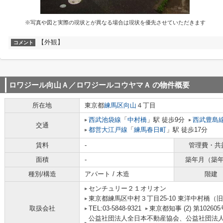
※写真や図と実際の現状とが異なる場合は現状を優先させていただきます
【外観】
コメント
ロワジール向山Ａ／ロワジールコウヤマＡ
の物件概要
所在地
東京都
練馬区
向山
４丁目
西武池袋線
「
中村橋
」駅 徒歩9分
西武豊島
交通
都営大江戸線
「
練馬春日町
」駅 徒歩17分
賃料
-
管理費・共
面積
-
築年月（築
種別/構造
アパート / 木造
階建
センチュリー２１オリオン
東京都練馬区中村３丁目25-10 東洋中村橋（旧
取扱会社
TEL:03-5848-9321
東京都知事 (2) 第102605
公益社団法人全日本不動産協会、公益社団法