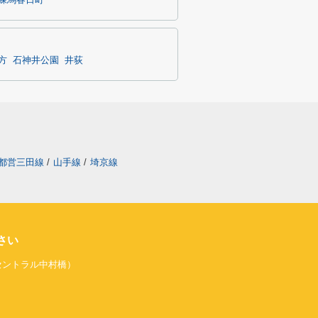
練馬春日町
方
石神井公園
井荻
都営三田線
/
山手線
/
埼京線
さい
旧セントラル中村橋）