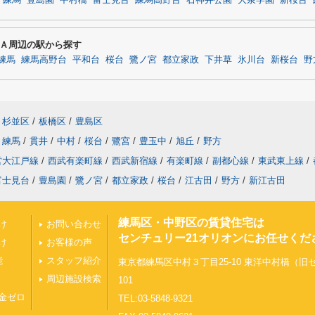
練馬
豊島園
中村橋
富士見台
練馬高野台
石神井公園
大泉学園
新桜台
Ａ周辺の駅から探す
練馬
練馬高野台
平和台
桜台
鷺ノ宮
都立家政
下井草
氷川台
新桜台
野
杉並区
/
板橋区
/
豊島区
練馬
/
貫井
/
中村
/
桜台
/
鷺宮
/
豊玉中
/
旭丘
/
野方
営大江戸線
/
西武有楽町線
/
西武新宿線
/
有楽町線
/
副都心線
/
東武東上線
/
富士見台
/
豊島園
/
鷺ノ宮
/
都立家政
/
桜台
/
江古田
/
野方
/
新江古田
練馬区・中野区の賃貸住宅は
け
お問い合わせ
センチュリー21オリオンにお任せくだ
け
お客様の声
能
スタッフ紹介
東京都練馬区中村３丁目25-10 東洋中村橋（
周辺施設検索
101
金ゼロ
TEL:03-5848-9321