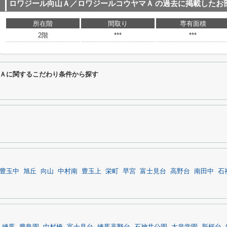
ロワジール向山Ａ／ロワジールコウヤマＡ
の過去に掲載したお
所在階
間取り
専有面積
2階
***
***
Ａに関するこだわり条件から探す
豊玉中
旭丘
向山
中村南
豊玉上
栄町
早宮
富士見台
高野台
南田中
石