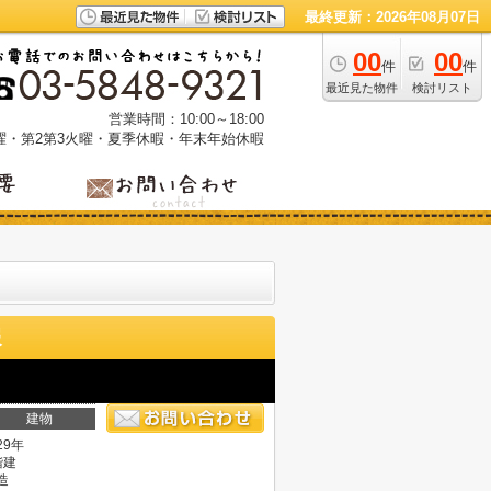
最終更新：2026年08月07日
00
00
件
件
最近見た物件
検討リスト
営業時間：10:00～18:00
曜・第2第3火曜・夏季休暇・年末年始休暇
報
建物
29年
階建
造