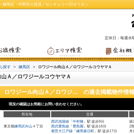
／練馬区・中野区の賃貸／センチュリー21オリオン
定休日：毎週水
から探す
>
練馬区
>
ロワジール向山Ａ／ロワジールコウヤマＡ
向山Ａ／ロワジールコウヤマＡ
ロワジール向山Ａ／ロワジールコウヤマＡ
の過去掲載物件情
現況の確認はお気軽にお問い合わせください。
所在地
交通
西武池袋線
「
中村橋
」駅 徒歩9分
築
東京都
練馬区
向山
４丁目
西武豊島線
「
豊島園
」駅 徒歩16分
2
都営大江戸線
「
練馬春日町
」駅 徒歩17分
木