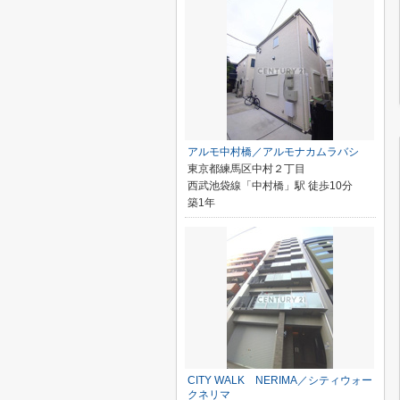
アルモ中村橋／アルモナカムラバシ
東京都練馬区中村２丁目
西武池袋線「中村橋」駅 徒歩10分
築1年
CITY WALK NERIMA／シティウォー
クネリマ