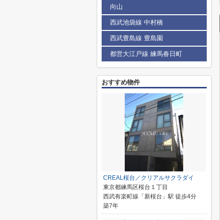
向山
西武池袋線 中村橋
西武豊島線 豊島園
都営大江戸線 練馬春日町
おすすめ物件
CREAL桜台／クリアルサクラダイ
東京都練馬区桜台１丁目
西武有楽町線「新桜台」駅 徒歩4分
築7年