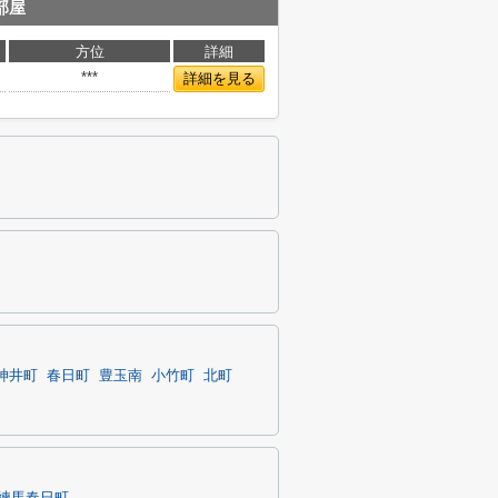
部屋
方位
詳細
***
詳細を見る
神井町
春日町
豊玉南
小竹町
北町