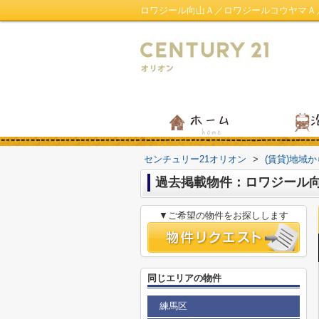
ロワジール向山Ａ／ロワジールコウヤマＡ
センチュリー21オリオン
>
(賃貸)地域
過去掲載物件：ロワジール
▼ご希望の物件をお探しします
同じエリアの物件
練馬区