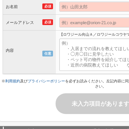
お名前
必須
メールアドレス
必須
【ロワジール向山Ａ／ロワジールコウヤ
内容
任意
※
利用規約
及び
プライバシーポリシー
を必ずお読みください。左記内容に同
さい。
未入力項目がありま