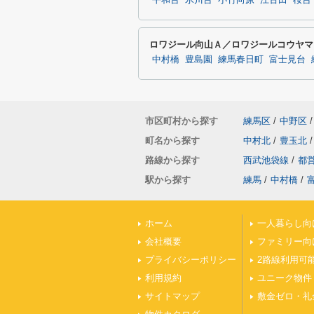
平和台
氷川台
小竹向原
江古田
桜台
ロワジール向山Ａ／ロワジールコウヤマ
中村橋
豊島園
練馬春日町
富士見台
市区町村から探す
練馬区
/
中野区
/
町名から探す
中村北
/
豊玉北
/
路線から探す
西武池袋線
/
都
駅から探す
練馬
/
中村橋
/
ホーム
一人暮らし向
会社概要
ファミリー向
プライバシーポリシー
2路線利用可
利用規約
ユニーク物件
サイトマップ
敷金ゼロ・礼