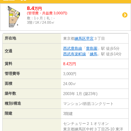
8.4
万
円
(管理費・共益費 3,000円)
敷：1ヶ月｜礼：-
3階 / 1K / 24.00㎡
所在地
東京都
練馬区
早宮
３丁目
西武豊島線
「
豊島園
」駅 徒歩5分
交通
西武有楽町線
「
練馬
」駅 徒歩14分
賃料
8.4万円
管理費等
3,000円
面積
24.00㎡
築年数
2003年 1月 (築23年)
種別/構造
マンション/鉄筋コンクリート
階建
3階建
センチュリー２１オリオン
東京都練馬区中村３丁目25-10 東洋