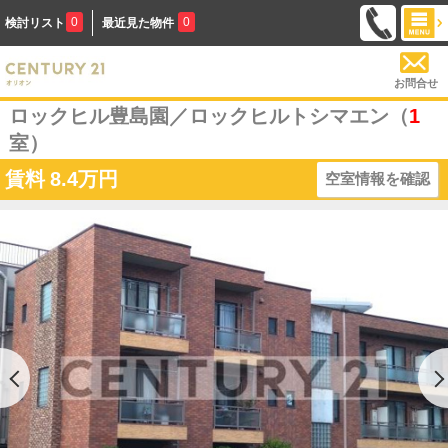
0
0
検討リスト
最近見た物件
お問合せ
ロックヒル豊島園／ロックヒルトシマエン（
1
室）
賃料
8.4万円
空室情報を確認