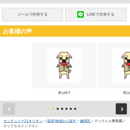
メールで共有する
LINEで共有する
お客様の声
栗山純子
栗山
前
センチュリー21オリオン
>
(賃貸)地域から探す
>
練馬区
>
ロックヒル豊島園／
ロックヒルトシマエン