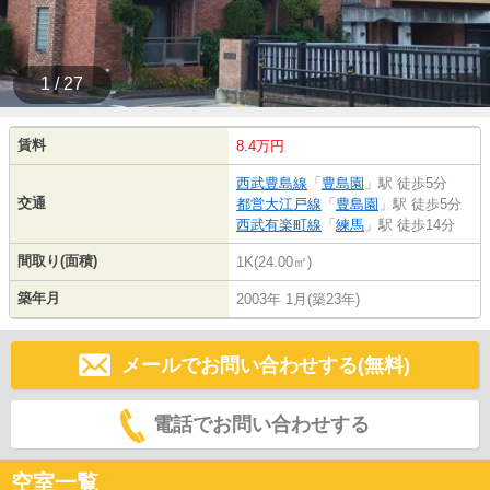
1 / 27
賃料
8.4万円
西武豊島線
「
豊島園
」駅 徒歩5分
交通
都営大江戸線
「
豊島園
」駅 徒歩5分
西武有楽町線
「
練馬
」駅 徒歩14分
間取り(面積)
1K(24.00㎡)
築年月
2003年 1月(築23年)
メールでお問い合わせする(無料)
電話でお問い合わせする
空室一覧