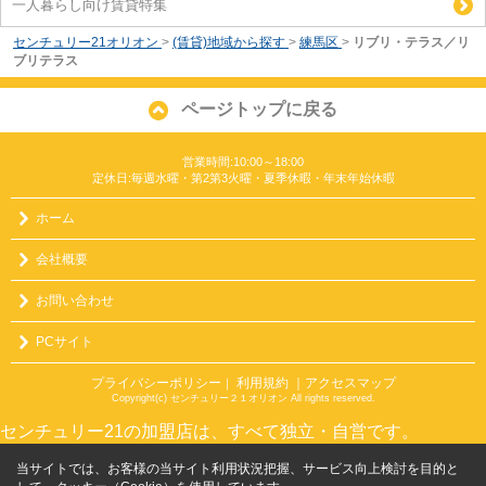
一人暮らし向け賃貸特集
センチュリー21オリオン
>
(賃貸)地域から探す
>
練馬区
>
リブリ・テラス／リ
ブリテラス
ページトップに戻る
営業時間:10:00～18:00
定休日:毎週水曜・第2第3火曜・夏季休暇・年末年始休暇
ホーム
会社概要
お問い合わせ
PCサイト
プライバシーポリシー
利用規約
｜アクセスマップ
｜
Copyright(c) センチュリー２１オリオン All rights reserved.
センチュリー21の加盟店は、すべて独立・自営です。
当サイトでは、お客様の当サイト利用状況把握、サービス向上検討を目的と