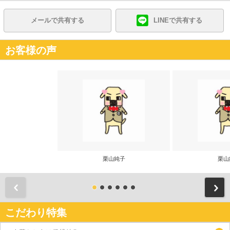
メールで共有する
LINEで共有する
お客様の声
栗山純子
栗山
前
こだわり特集