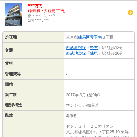
***
万円
(管理費・共益費 ***円)
敷：***｜礼：***
1階 / *** / ***
所在地
東京都
練馬区
豊玉南
３丁目
西武新宿線
「
野方
」駅 徒歩12分
交通
西武池袋線
「
練馬
」駅 徒歩16分
賃料
-
管理費等
-
面積
-
築年数
2017年 3月 (築9年)
種別/構造
マンション/鉄骨造
階建
4階建
センチュリー２１オリオン
東京都練馬区中村３丁目25-10 東洋