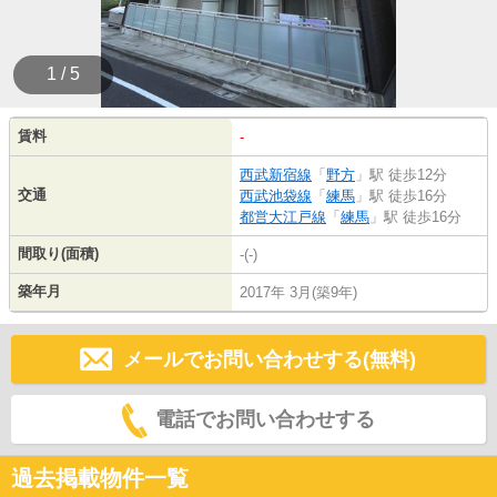
1 / 5
賃料
-
西武新宿線
「
野方
」駅 徒歩12分
交通
西武池袋線
「
練馬
」駅 徒歩16分
都営大江戸線
「
練馬
」駅 徒歩16分
間取り(面積)
-(-)
築年月
2017年 3月(築9年)
メールでお問い合わせする(無料)
電話でお問い合わせする
過去掲載物件一覧