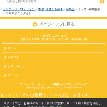
一人暮らし向け賃貸特集
センチュリー21オリオン
>
(賃貸)地域から探す
>
練馬区
>
ミュプレ練馬桜台
（ネリマサクラダイ）
ページトップに戻る
営業時間:10:00～18:00
定休日:毎週水曜・第2第3火曜・夏季休暇・年末年始休暇
ホーム
会社概要
お問い合わせ
PCサイト
プライバシーポリシー
利用規約
｜アクセスマップ
｜
Copyright(c) センチュリー２１オリオン All rights reserved.
センチュリー21の加盟店は、すべて独立・自営です。
当サイトでは、お客様の当サイト利用状況把握、サービス向上検討を目的と