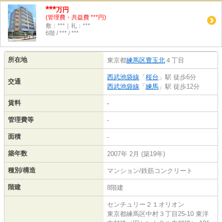
***
万円
(管理費・共益費 ***円)
敷：***｜礼：***
6階 / *** / ***
所在地
東京都
練馬区
豊玉北
４丁目
西武池袋線
「
桜台
」駅 徒歩6分
交通
西武池袋線
「
練馬
」駅 徒歩12分
賃料
-
管理費等
-
面積
-
築年数
2007年 2月 (築19年)
種別/構造
マンション/鉄筋コンクリート
階建
8階建
センチュリー２１オリオン
東京都練馬区中村３丁目25-10 東洋