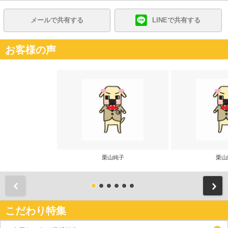
メールで共有する
LINEで共有する
お客様の声
栗山純子
栗山
前
こだわり特集