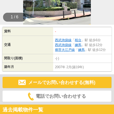
1 / 6
賃料
-
西武池袋線
「
桜台
」駅 徒歩6分
交通
西武池袋線
「
練馬
」駅 徒歩12分
都営大江戸線
「
練馬
」駅 徒歩12分
間取り(面積)
-(-)
築年月
2007年 2月(築19年)
メールでお問い合わせする(無料)
電話でお問い合わせする
過去掲載物件一覧