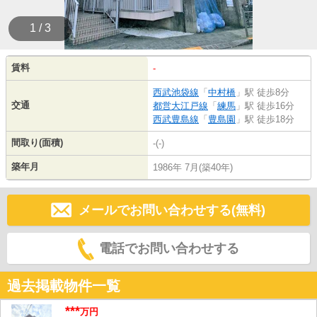
1 / 3
賃料
-
西武池袋線
「
中村橋
」駅 徒歩8分
交通
都営大江戸線
「
練馬
」駅 徒歩16分
西武豊島線
「
豊島園
」駅 徒歩18分
間取り(面積)
-(-)
築年月
1986年 7月(築40年)
メールでお問い合わせする(無料)
電話でお問い合わせする
過去掲載物件一覧
***
万円