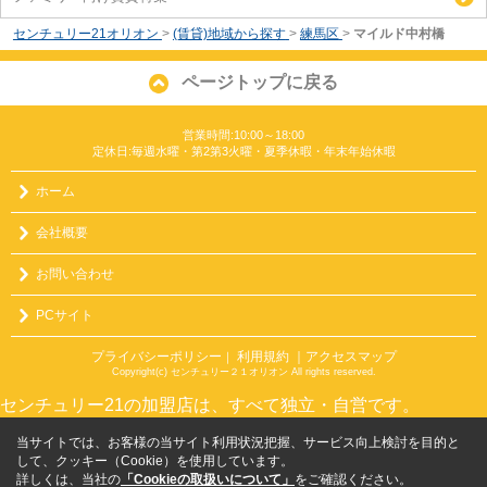
センチュリー21オリオン
>
(賃貸)地域から探す
>
練馬区
>
マイルド中村橋
ページトップに戻る
営業時間:10:00～18:00
定休日:毎週水曜・第2第3火曜・夏季休暇・年末年始休暇
ホーム
会社概要
お問い合わせ
PCサイト
プライバシーポリシー
利用規約
｜アクセスマップ
｜
Copyright(c) センチュリー２１オリオン All rights reserved.
センチュリー21の加盟店は、すべて独立・自営です。
当サイトでは、お客様の当サイト利用状況把握、サービス向上検討を目的と
して、クッキー（Cookie）を使用しています。
詳しくは、当社の
「Cookieの取扱いについて」
をご確認ください。