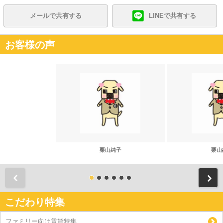
メールで共有する
LINEで共有する
お客様の声
栗山純子
栗山
前
こだわり特集
ファミリー向け賃貸特集