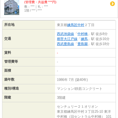
(管理費・共益費 ***円)
敷：***｜礼：***
1階 / *** / ***
所在地
東京都
練馬区
中村
２丁目
西武池袋線
「
中村橋
」駅 徒歩8分
交通
都営大江戸線
「
練馬
」駅 徒歩16分
西武豊島線
「
豊島園
」駅 徒歩18分
賃料
-
管理費等
-
面積
-
築年数
1986年 7月 (築40年)
種別/構造
マンション/鉄筋コンクリート
階建
3階建
センチュリー２１オリオン
東京都練馬区中村３丁目25-10 東洋
中村橋（旧セントラル中村橋） 101