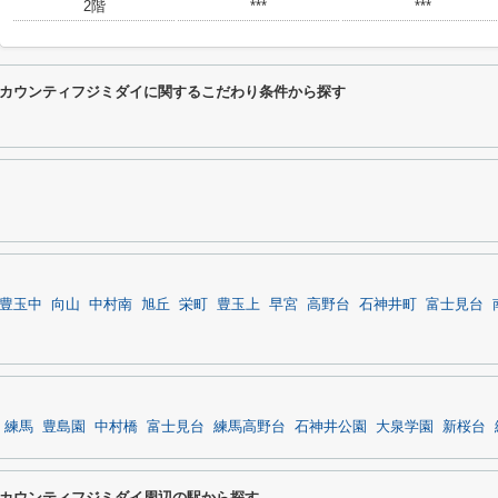
2階
***
***
カウンティフジミダイに関するこだわり条件から探す
豊玉中
向山
中村南
旭丘
栄町
豊玉上
早宮
高野台
石神井町
富士見台
練馬
豊島園
中村橋
富士見台
練馬高野台
石神井公園
大泉学園
新桜台
カウンティフジミダイ周辺の駅から探す