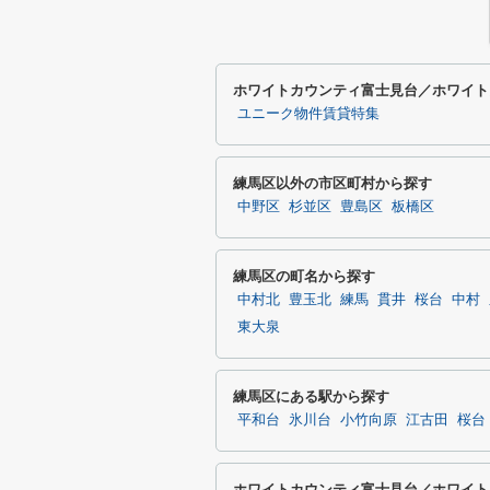
ホワイトカウンティ富士見台／ホワイト
ユニーク物件賃貸特集
練馬区以外の市区町村から探す
中野区
杉並区
豊島区
板橋区
練馬区の町名から探す
中村北
豊玉北
練馬
貫井
桜台
中村
東大泉
練馬区にある駅から探す
平和台
氷川台
小竹向原
江古田
桜台
ホワイトカウンティ富士見台／ホワイト