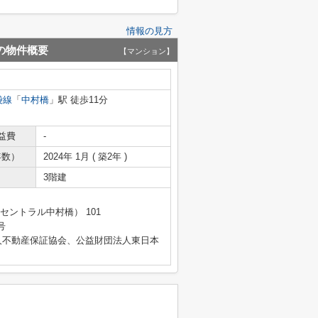
情報の見方
の物件概要
【マンション】
袋線
「
中村橋
」駅 徒歩11分
益費
-
年数）
2024年 1月 ( 築2年 )
3階建
セントラル中村橋） 101
号
人不動産保証協会、公益財団法人東日本