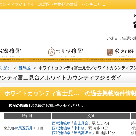
ホワイトカウンティ富士見台｜ホワイトカウンティフジミダイ｜練馬区・中野区の賃貸｜センチュリー21オリオン
定休日：毎週水
から探す
>
練馬区
>
ホワイトカウンティ富士見台／ホワイトカウンティフ
ウンティ富士見台／ホワイトカウンティフジミダイ
ホワイトカウンティ富士見台／ホワイトカウンティフジミダイ
の過去掲載物件情
現況の確認はお気軽にお問い合わせください。
所在地
交通
西武池袋線
「
富士見台
」駅 徒歩2分
築
東京都
練馬区
貫井
１丁目
西武池袋線
「
中村橋
」駅 徒歩11分
3
西武池袋線
「
練馬高野台
」駅 徒歩19分
鉄