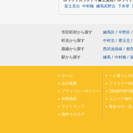
富士見台
中村橋
練馬高野台
下井草
市区町村から探す
練馬区
/
中野区
/
町名から探す
中村北
/
豊玉北
/
路線から探す
西武池袋線
/
都
駅から探す
練馬
/
中村橋
/
ホーム
一人暮らし向
会社概要
ファミリー向
プライバシーポリシー
2路線利用可
利用規約
ユニーク物件
サイトマップ
敷金ゼロ・礼
物件カタログ