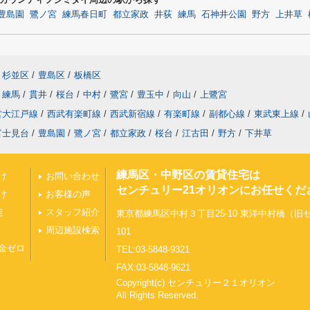
豊島園
鷺ノ宮
練馬春日町
都立家政
井荻
練馬
石神井公園
野方
上井草
杉並区
/
豊島区
/
板橋区
練馬
/
貫井
/
桜台
/
中村
/
鷺宮
/
豊玉中
/
向山
/
上鷺宮
営大江戸線
/
西武有楽町線
/
西武新宿線
/
有楽町線
/
副都心線
/
東武東上線
/
富士見台
/
豊島園
/
鷺ノ宮
/
都立家政
/
桜台
/
江古田
/
野方
/
下井草
練馬区・中野区の賃貸住宅は
け
お問い合わせ
センチュリー21オリオンにお任せくだ
け
お客様の声
能
スタッフ紹介
東京都練馬区中村３丁目25-10 東洋中村橋（
周辺施設検索
101
金ゼロ
TEL:03-5848-9321
FAX:03-5848-9621
Copyright(c) センチュリー２１オリオン
All Rights Reserved.