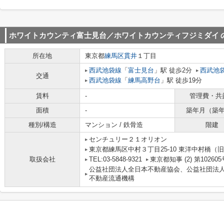
ホワイトカウンティ富士見台／ホワイトカウンティフジミダイ
所在地
東京都
練馬区
貫井
１丁目
西武池袋線
「
富士見台
」駅 徒歩2分
西武池
交通
西武池袋線
「
練馬高野台
」駅 徒歩19分
賃料
-
管理費・共
面積
-
築年月（築
種別/構造
マンション / 鉄骨造
階建
センチュリー２１オリオン
東京都練馬区中村３丁目25-10 東洋中村橋（旧
取扱会社
TEL:03-5848-9321
東京都知事 (2) 第102605
公益社団法人全日本不動産協会、公益社団法
不動産流通機構