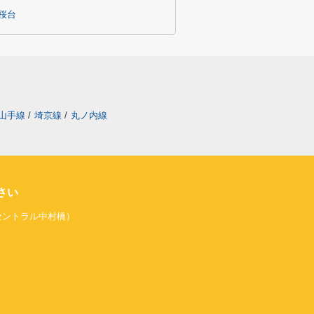
桜台
山手線
/
埼京線
/
丸ノ内線
さい
旧セントラル中村橋）