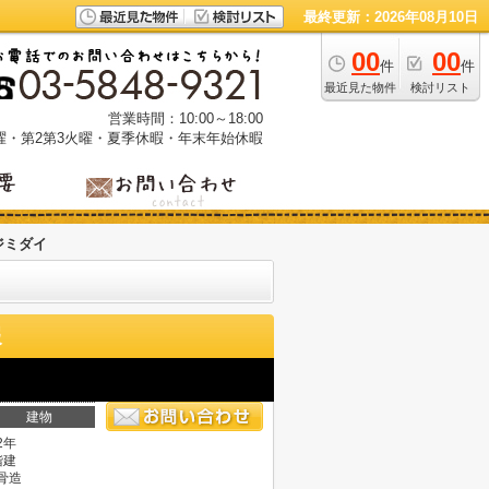
最終更新：2026年08月10日
00
00
件
件
最近見た物件
検討リスト
営業時間：10:00～18:00
曜・第2第3火曜・夏季休暇・年末年始休暇
ジミダイ
報
建物
2年
階建
骨造