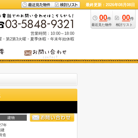
最終更新：2026年08月08日
00
00
件
件
最近見た物件
検討リスト
営業時間：10:00～18:00
曜・第2第3火曜・夏季休暇・年末年始休暇
報
建物
27年
階建
骨造