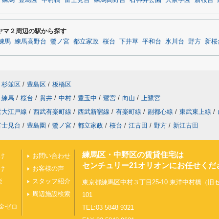
練馬
豊島園
中村橋
富士見台
練馬高野台
石神井公園
大泉学園
新桜台
ヤマ２周辺の駅から探す
練馬
練馬高野台
鷺ノ宮
都立家政
桜台
下井草
平和台
氷川台
野方
新桜
杉並区
/
豊島区
/
板橋区
練馬
/
桜台
/
貫井
/
中村
/
豊玉中
/
鷺宮
/
向山
/
上鷺宮
営大江戸線
/
西武有楽町線
/
西武新宿線
/
有楽町線
/
副都心線
/
東武東上線
/
富士見台
/
豊島園
/
鷺ノ宮
/
都立家政
/
桜台
/
江古田
/
野方
/
新江古田
練馬区・中野区の賃貸住宅は
け
お問い合わせ
センチュリー21オリオンにお任せくだ
け
お客様の声
能
スタッフ紹介
東京都練馬区中村３丁目25-10 東洋中村橋（
周辺施設検索
101
金ゼロ
TEL:03-5848-9321