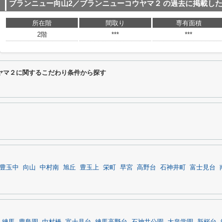
ブランニュー向山2／ブランニューコウヤマ２
の過去に掲載し
所在階
間取り
専有面積
2階
***
***
ヤマ２に関するこだわり条件から探す
豊玉中
向山
中村南
旭丘
豊玉上
栄町
早宮
高野台
石神井町
富士見台