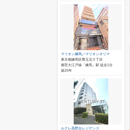
マリオン練馬／マリオンネリマ
東京都練馬区豊玉北５丁目
都営大江戸線「練馬」駅 徒歩1分
築20年
ルクレ高野台レジデンス