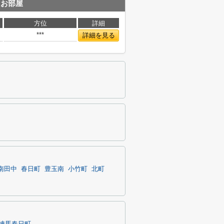
たお部屋
方位
詳細
***
詳細を見る
南田中
春日町
豊玉南
小竹町
北町