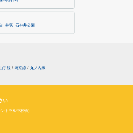
練馬春日町
台
井荻
石神井公園
山手線
/
埼京線
/
丸ノ内線
さい
旧セントラル中村橋）