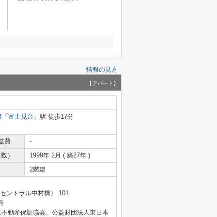
情報の見方
【アパート】
線
「
富士見台
」駅 徒歩17分
益費
-
年数）
1999年 2月 ( 築27年 )
2階建
セントラル中村橋） 101
号
人不動産保証協会、公益財団法人東日本