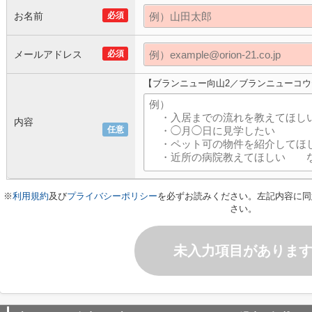
お名前
必須
メールアドレス
必須
【ブランニュー向山2／ブランニューコ
内容
任意
※
利用規約
及び
プライバシーポリシー
を必ずお読みください。左記内容に同
さい。
未入力項目がありま