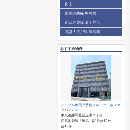
向山
西武池袋線 中村橋
西武池袋線 富士見台
都営大江戸線 豊島園
おすすめ物件
ルーブル練馬弐番館／ルーブルネリマ
２バンカン
東京都練馬区豊玉中２丁目
西武池袋線「練馬」駅 徒歩12分
築16年