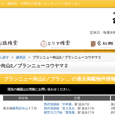
マ２／練馬区・中野区の賃貸／センチュリー21オリオン
定休日：毎週水
から探す
>
練馬区
>
ブランニュー向山2／ブランニューコウヤマ２
ー向山2／ブランニューコウヤマ２
ブランニュー向山2／ブランニューコウヤマ２
の過去掲載物件情
現況の確認はお気軽にお問い合わせください。
所在地
交通
西武池袋線
「
中村橋
」駅 徒歩7分
築
東京都
練馬区
向山
４丁目
西武池袋線
「
富士見台
」駅 徒歩17分
2
都営大江戸線
「
豊島園
」駅 徒歩17分
鉄