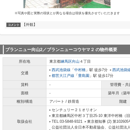
※写真や図と実際の現状とが異なる場合は現状を優先させていただきます
【外観】
コメント
ブランニュー向山2／ブランニューコウヤマ２
の物件概要
所在地
東京都
練馬区
向山
４丁目
西武池袋線
「
中村橋
」駅 徒歩7分
西武池袋
交通
都営大江戸線
「
豊島園
」駅 徒歩17分
賃料
-
管理費・共
面積
-
築年月（築
種別/構造
アパート / 鉄骨造
階建
センチュリー２１オリオン
東京都練馬区中村３丁目25-10 東洋中村橋（旧
取扱会社
TEL:03-5848-9321
東京都知事 (2) 第102605
公益社団法人全日本不動産協会、公益社団法