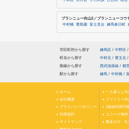
平和台
氷川台
小竹向原
江古田
桜台
ブランニュー向山2／ブランニューコウ
中村橋
豊島園
富士見台
練馬春日町
市区町村から探す
練馬区
/
中野区
/
町名から探す
中村北
/
豊玉北
/
路線から探す
西武池袋線
/
都
駅から探す
練馬
/
中村橋
/
ホーム
一人暮らし向
会社概要
ファミリー向
プライバシーポリシー
2路線利用可
利用規約
ユニーク物件
サイトマップ
敷金ゼロ・礼