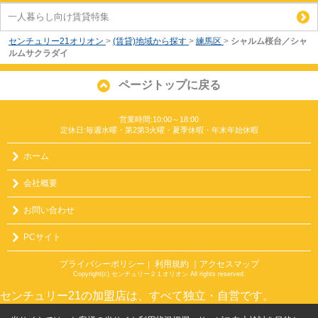
一人暮らし向け賃貸特集
センチュリー21オリオン
>
(賃貸)地域から探す
>
練馬区
>
シャルム桜台／シャ
ルムサクラダイ
ページトップに戻る
営業時間:10:00～18:00
定休日:毎週水曜・第2第3火曜・夏季休暇・年末年始休暇
ホーム
会社概要
お問い合わせ
PCサイト
プライバシーポリシー
利用規約
｜アクセスマップ
｜
Copyright(c) センチュリー２１オリオン All rights reserved.
センチュリー21の加盟店は、すべて独立・自営です。