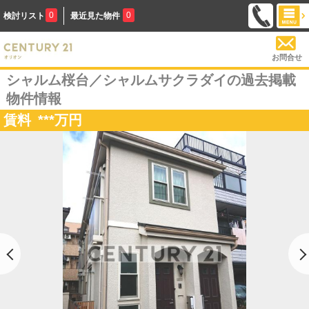
0
0
検討リスト
最近見た物件
お問合せ
シャルム桜台／シャルムサクラダイの過去掲載
物件情報
賃料
***
万円