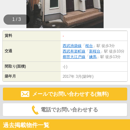
1 / 3
賃料
-
西武池袋線
「
桜台
」駅 徒歩3分
交通
西武有楽町線
「
新桜台
」駅 徒歩10分
都営大江戸線
「
練馬
」駅 徒歩13分
間取り(面積)
-(-)
築年月
2017年 3月(築9年)
メールでお問い合わせする(無料)
電話でお問い合わせする
過去掲載物件一覧