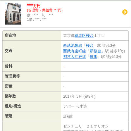
***
万円
(管理費・共益費 ***円)
敷：***｜礼：***
1階 / *** / ***
所在地
東京都
練馬区
桜台
１丁目
西武池袋線
「
桜台
」駅 徒歩3分
交通
西武有楽町線
「
新桜台
」駅 徒歩10分
都営大江戸線
「
練馬
」駅 徒歩13分
賃料
-
管理費等
-
面積
-
築年数
2017年 3月 (築9年)
種別/構造
アパート/木造
階建
2階建
センチュリー２１オリオン