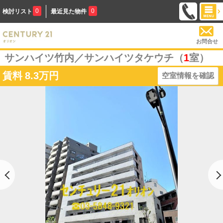
0
0
検討リスト
最近見た物件
お問合せ
サンハイツ竹内／サンハイツタケウチ（
1
室）
賃料
8.3万円
空室情報を確認