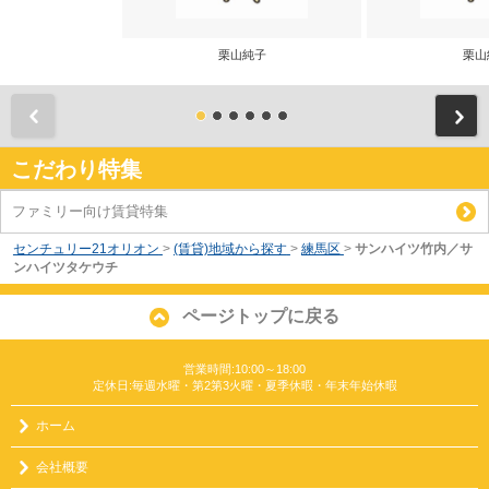
栗山純子
栗山
前
こだわり特集
ファミリー向け賃貸特集
センチュリー21オリオン
>
(賃貸)地域から探す
>
練馬区
>
サンハイツ竹内／サ
ンハイツタケウチ
ページトップに戻る
営業時間:10:00～18:00
定休日:毎週水曜・第2第3火曜・夏季休暇・年末年始休暇
ホーム
会社概要