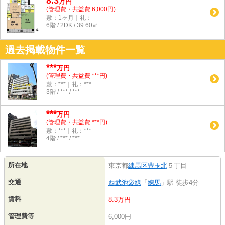
8.3
万
円
(管理費・共益費 6,000円)
敷：1ヶ月｜礼：-
6階 / 2DK / 39.60㎡
過去掲載物件一覧
***
万円
(管理費・共益費 ***円)
敷：***｜礼：***
3階 / *** / ***
***
万円
(管理費・共益費 ***円)
敷：***｜礼：***
4階 / *** / ***
所在地
東京都
練馬区
豊玉北
５丁目
交通
西武池袋線
「
練馬
」駅 徒歩4分
賃料
8.3万円
管理費等
6,000円