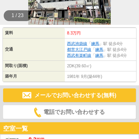
1 / 23
賃料
8.3万円
西武池袋線
「
練馬
」駅 徒歩4分
交通
都営大江戸線
「
練馬
」駅 徒歩4分
西武有楽町線
「
練馬
」駅 徒歩4分
間取り(面積)
2DK(39.60㎡)
築年月
1981年 9月(築44年)
メールでお問い合わせする(無料)
電話でお問い合わせする
空室一覧