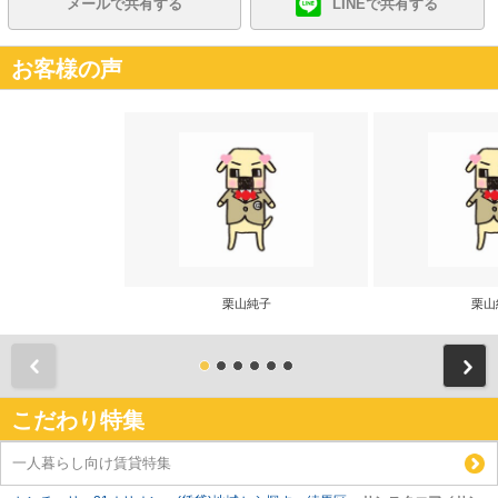
メールで共有する
LINEで共有する
お客様の声
栗山純子
栗山
前
こだわり特集
一人暮らし向け賃貸特集