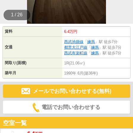
1 / 26
賃料
6.4万円
西武池袋線
「
練馬
」駅 徒歩7分
交通
都営大江戸線
「
練馬
」駅 徒歩7分
西武有楽町線
「
練馬
」駅 徒歩7分
間取り(面積)
1R(21.06㎡)
築年月
1990年 6月(築36年)
メールでお問い合わせする(無料)
電話でお問い合わせする
空室一覧