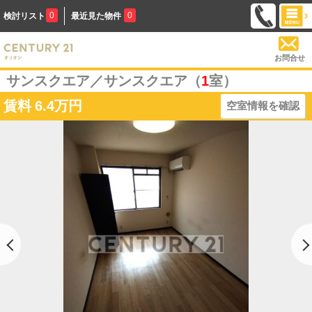
0
0
検討リスト
最近見た物件
お問合せ
サンスクエア／サンスクエア（
1
室）
賃料
6.4万円
空室情報を確認