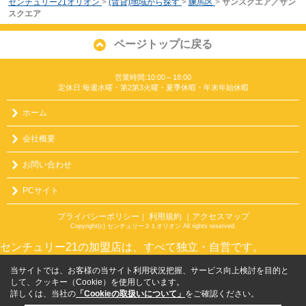
センチュリー21オリオン
>
(賃貸)地域から探す
>
練馬区
>
サンスクエア／サン
スクエア
ページトップに戻る
営業時間:10:00～18:00
定休日:毎週水曜・第2第3火曜・夏季休暇・年末年始休暇
ホーム
会社概要
お問い合わせ
PCサイト
プライバシーポリシー
利用規約
｜アクセスマップ
｜
Copyright(c) センチュリー２１オリオン All rights reserved.
センチュリー21の加盟店は、すべて独立・自営です。
当サイトでは、お客様の当サイト利用状況把握、サービス向上検討を目的と
して、クッキー（Cookie）を使用しています。
詳しくは、当社の
「Cookieの取扱いについて」
をご確認ください。