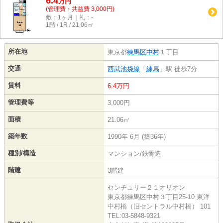
6.4
万
円
(管理費・共益費 3,000円)
敷：1ヶ月｜礼：-
1階 / 1R / 21.06㎡
所在地
東京都
練馬区
中村
１丁目
交通
西武池袋線
「
練馬
」駅 徒歩7分
賃料
6.4万円
管理費等
3,000円
面積
21.06㎡
築年数
1990年 6月 (築36年)
種別/構造
マンション/鉄骨造
階建
3階建
センチュリー２１オリオン
東京都練馬区中村３丁目25-10 東洋
中村橋（旧セントラル中村橋） 101
TEL:03-5848-9321