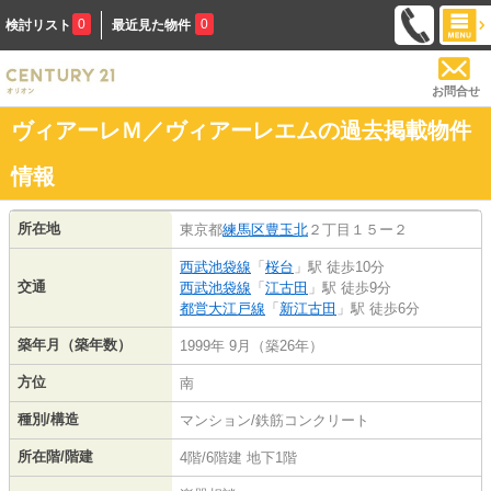
0
0
検討リスト
最近見た物件
お問合せ
ヴィアーレＭ／ヴィアーレエムの過去掲載物件
情報
所在地
東京都
練馬区
豊玉北
２丁目１５ー２
西武池袋線
「
桜台
」駅 徒歩10分
交通
西武池袋線
「
江古田
」駅 徒歩9分
都営大江戸線
「
新江古田
」駅 徒歩6分
築年月（築年数）
1999年 9月（築26年）
方位
南
種別/構造
マンション/鉄筋コンクリート
所在階/階建
4階/6階建 地下1階