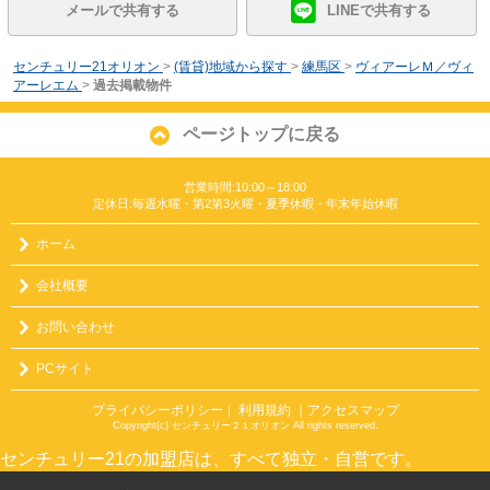
メールで共有する
LINEで共有する
センチュリー21オリオン
>
(賃貸)地域から探す
>
練馬区
>
ヴィアーレＭ／ヴィ
アーレエム
>
過去掲載物件
ページトップに戻る
営業時間:10:00～18:00
定休日:毎週水曜・第2第3火曜・夏季休暇・年末年始休暇
ホーム
会社概要
お問い合わせ
PCサイト
プライバシーポリシー
利用規約
｜アクセスマップ
｜
Copyright(c) センチュリー２１オリオン All rights reserved.
センチュリー21の加盟店は、すべて独立・自営です。