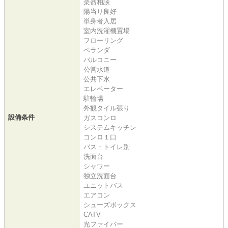
楽器相談
陽当り良好
単身者入居
室内洗濯機置場
フローリング
ベランダ
バルコニー
公営水道
公共下水
エレベーター
駐輪場
外観タイル張り
設備条件
ガスコンロ
システムキッチン
コンロ１口
バス・トイレ別
洗面台
シャワー
独立洗面台
ユニットバス
エアコン
シューズボックス
CATV
光ファイバー