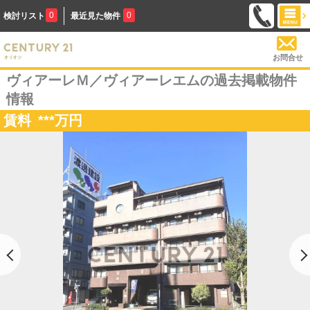
0
0
検討リスト
最近見た物件
お問合せ
ヴィアーレＭ／ヴィアーレエムの過去掲載物件
情報
賃料
***
万円