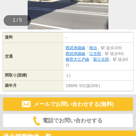
1 / 5
賃料
-
西武池袋線
「
桜台
」駅 徒歩10分
西武池袋線
「
江古田
」駅 徒歩9分
交通
都営大江戸線
「
新江古田
」駅 徒歩6
分
間取り(面積)
-(-)
築年月
1999年 9月(築26年)
メールでお問い合わせする(無料)
電話でお問い合わせする