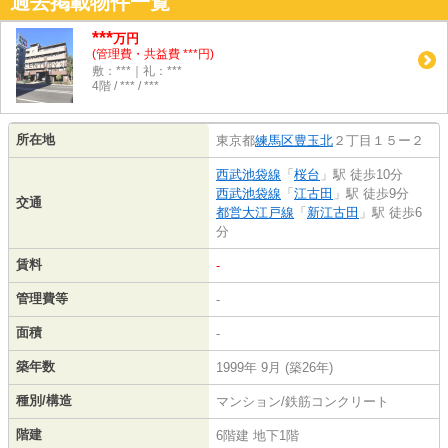
過去掲載物件一覧
***
万円
(管理費・共益費 ***円)
敷：***｜礼：***
4階 / *** / ***
所在地
東京都
練馬区
豊玉北
２丁目１５ー２
西武池袋線
「
桜台
」駅 徒歩10分
西武池袋線
「
江古田
」駅 徒歩9分
交通
都営大江戸線
「
新江古田
」駅 徒歩6
分
賃料
-
管理費等
-
面積
-
築年数
1999年 9月 (築26年)
種別/構造
マンション/鉄筋コンクリート
階建
6階建 地下1階