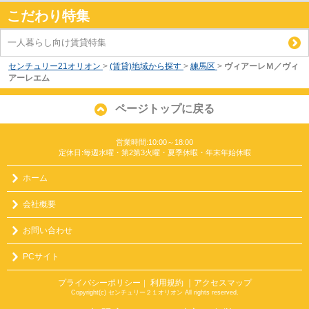
こだわり特集
一人暮らし向け賃貸特集
センチュリー21オリオン
>
(賃貸)地域から探す
>
練馬区
>
ヴィアーレＭ／ヴィ
アーレエム
ページトップに戻る
営業時間:10:00～18:00
定休日:毎週水曜・第2第3火曜・夏季休暇・年末年始休暇
ホーム
会社概要
お問い合わせ
PCサイト
プライバシーポリシー
利用規約
｜アクセスマップ
｜
Copyright(c) センチュリー２１オリオン All rights reserved.