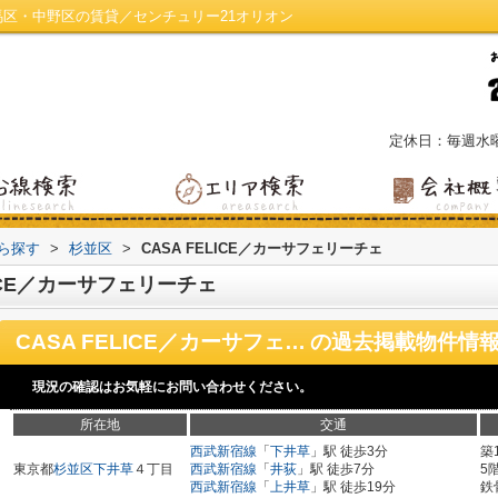
／練馬区・中野区の賃貸／センチュリー21オリオン
定休日：毎週水
から探す
>
杉並区
>
CASA FELICE／カーサフェリーチェ
ICE／カーサフェリーチェ
CASA FELICE／カーサフェリーチェ
の過去掲載物件情
現況の確認はお気軽にお問い合わせください。
所在地
交通
西武新宿線
「
下井草
」駅 徒歩3分
築
東京都
杉並区
下井草
４丁目
西武新宿線
「
井荻
」駅 徒歩7分
5
西武新宿線
「
上井草
」駅 徒歩19分
鉄