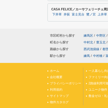
CASA FELICE／カーサフェリーチェ
下井草
井荻
富士見台
鷺ノ宮
上井草
市区町村から探す
練馬区
/
中野区
/
町名から探す
中村北
/
豊玉北
/
路線から探す
西武池袋線
/
都
駅から探す
練馬
/
中村橋
/
ホーム
一人暮らし向
会社概要
ファミリー向
プライバシーポリシー
2路線利用可
利用規約
ユニーク物件
サイトマップ
敷金ゼロ・礼
物件カタログ