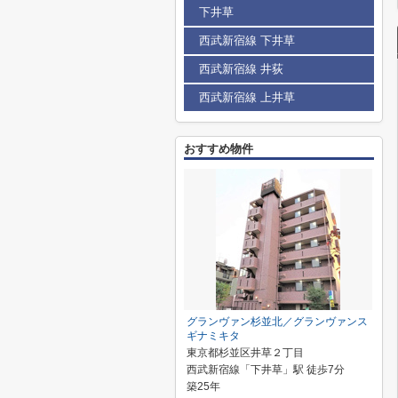
下井草
西武新宿線 下井草
西武新宿線 井荻
西武新宿線 上井草
おすすめ物件
グランヴァン杉並北／グランヴァンス
ギナミキタ
東京都杉並区井草２丁目
西武新宿線「下井草」駅 徒歩7分
築25年