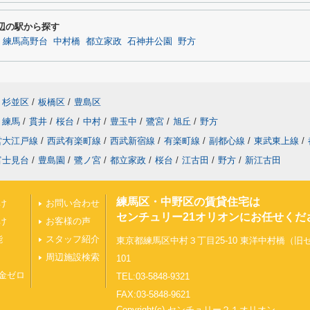
周辺の駅から探す
練馬高野台
中村橋
都立家政
石神井公園
野方
杉並区
/
板橋区
/
豊島区
練馬
/
貫井
/
桜台
/
中村
/
豊玉中
/
鷺宮
/
旭丘
/
野方
営大江戸線
/
西武有楽町線
/
西武新宿線
/
有楽町線
/
副都心線
/
東武東上線
/
富士見台
/
豊島園
/
鷺ノ宮
/
都立家政
/
桜台
/
江古田
/
野方
/
新江古田
練馬区・中野区の賃貸住宅は
け
お問い合わせ
センチュリー21オリオンにお任せくだ
け
お客様の声
能
スタッフ紹介
東京都練馬区中村３丁目25-10 東洋中村橋（
周辺施設検索
101
金ゼロ
TEL:03-5848-9321
FAX:03-5848-9621
Copyright(c) センチュリー２１オリオン