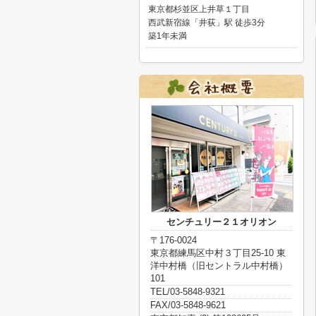
東京都杉並区上井草１丁目
西武新宿線「井荻」駅 徒歩3分
築1年未満
センチュリー２１オリオン
〒176-0024
東京都練馬区中村３丁目25-10 東
洋中村橋（旧セントラル中村橋）
101
TEL/03-5848-9321
FAX/03-5848-9621