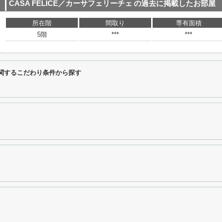
CASA FELICE／カーサフェリーチェ
の過去に掲載したお部屋
所在階
間取り
専有面積
5階
***
***
ェに関するこだわり条件から探す