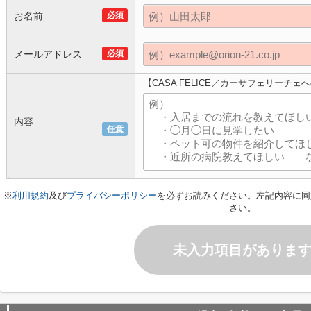
お名前
必須
メールアドレス
必須
【CASA FELICE／カーサフェリーチ
内容
任意
※
利用規約
及び
プライバシーポリシー
を必ずお読みください。左記内容に同
さい。
未入力項目がありま