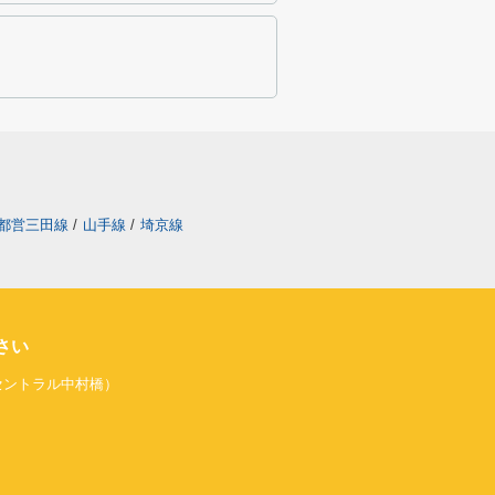
都営三田線
/
山手線
/
埼京線
さい
旧セントラル中村橋）