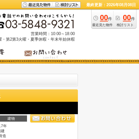
最終更新：2026年08月08日
00
00
件
件
最近見た物件
検討リスト
営業時間：10:00～18:00
曜・第2第3火曜・夏季休暇・年末年始休暇
報
建物
17年
階建
骨造