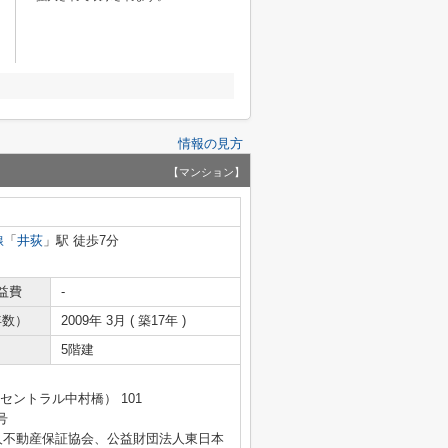
情報の見方
【マンション】
線
「
井荻
」駅 徒歩7分
益費
-
年数）
2009年 3月 ( 築17年 )
5階建
セントラル中村橋） 101
号
人不動産保証協会、公益財団法人東日本