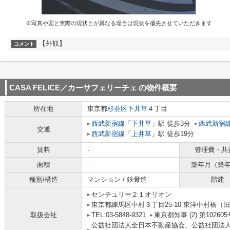
※写真や図と実際の現状とが異なる場合は現状を優先させていただきます
【外観】
コメント
CASA FELICE／カーサフェリーチェ
の物件概要
所在地
東京都
杉並区
下井草
４丁目
西武新宿線
「
下井草
」駅 徒歩3分
西武新宿
交通
西武新宿線
「
上井草
」駅 徒歩19分
賃料
-
管理費・共
面積
-
築年月（築
種別/構造
マンション / 鉄骨造
階建
センチュリー２１オリオン
東京都練馬区中村３丁目25-10 東洋中村橋（旧
取扱会社
TEL:03-5848-9321
東京都知事 (2) 第102605
公益社団法人全日本不動産協会、公益社団法