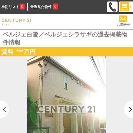
0
0
検討リスト
最近見た物件
お問合せ
ベルジェ白鷺／ベルジェシラサギの過去掲載物
件情報
賃料
***
万円