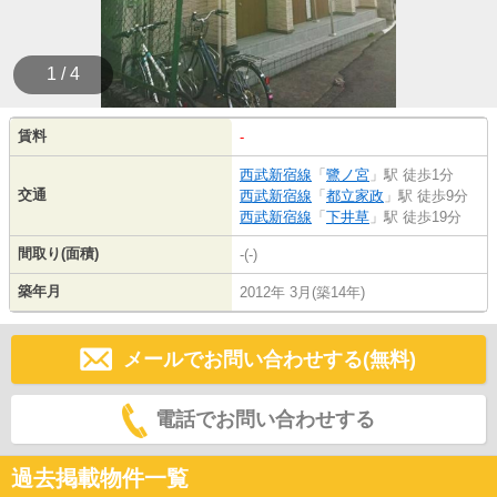
1 / 4
賃料
-
西武新宿線
「
鷺ノ宮
」駅 徒歩1分
交通
西武新宿線
「
都立家政
」駅 徒歩9分
西武新宿線
「
下井草
」駅 徒歩19分
間取り(面積)
-(-)
築年月
2012年 3月(築14年)
メールでお問い合わせする(無料)
電話でお問い合わせする
過去掲載物件一覧