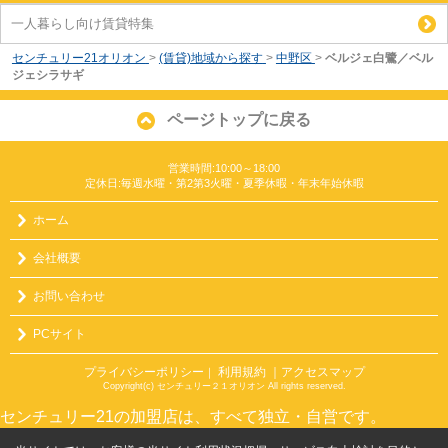
一人暮らし向け賃貸特集
センチュリー21オリオン
>
(賃貸)地域から探す
>
中野区
>
ベルジェ白鷺／ベル
ジェシラサギ
ページトップに戻る
営業時間:10:00～18:00
定休日:毎週水曜・第2第3火曜・夏季休暇・年末年始休暇
ホーム
会社概要
お問い合わせ
PCサイト
プライバシーポリシー
利用規約
｜アクセスマップ
｜
Copyright(c) センチュリー２１オリオン All rights reserved.
センチュリー21の加盟店は、すべて独立・自営です。