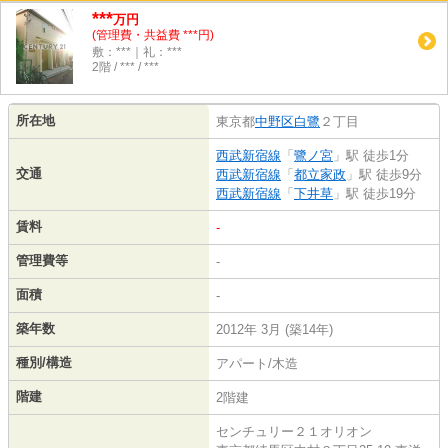
***
万円
(管理費・共益費 ***円)
敷：***｜礼：***
2階 / *** / ***
所在地
東京都
中野区
白鷺
２丁目
西武新宿線
「
鷺ノ宮
」駅 徒歩1分
交通
西武新宿線
「
都立家政
」駅 徒歩9分
西武新宿線
「
下井草
」駅 徒歩19分
賃料
-
管理費等
-
面積
-
築年数
2012年 3月 (築14年)
種別/構造
アパート/木造
階建
2階建
センチュリー２１オリオン