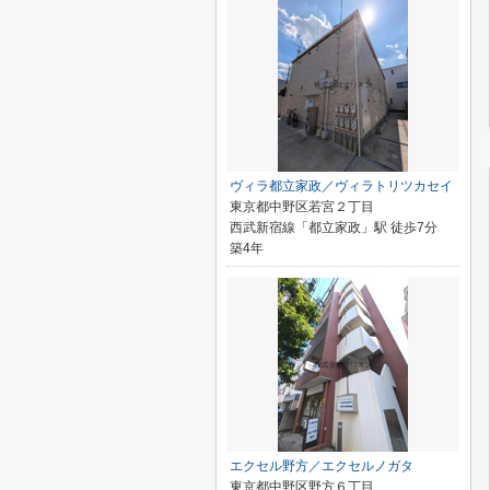
ヴィラ都立家政／ヴィラトリツカセイ
東京都中野区若宮２丁目
西武新宿線「都立家政」駅 徒歩7分
築4年
エクセル野方／エクセルノガタ
東京都中野区野方６丁目