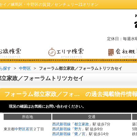
セイ／練馬区・中野区の賃貸／センチュリー21オリオン
定休日：毎週水
から探す
>
中野区
>
フォーラム都立家政／フォーラムトリツカセイ
都立家政／フォーラムトリツカセイ
フォーラム都立家政／フォーラムトリツカセイ
の過去掲載物件情
現況の確認はお気軽にお問い合わせください。
所在地
交通
西武新宿線
「
都立家政
」駅 徒歩7分
築
東京都
中野区
若宮
２丁目
西武新宿線
「
野方
」駅 徒歩9分
5
西武新宿線
「
鷺ノ宮
」駅 徒歩14分
鉄