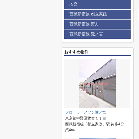
若宮
西武新宿線 都立家政
西武新宿線 野方
西武新宿線 鷺ノ宮
おすすめ物件
フローラ・メゾン鷺ノ宮
東京都中野区鷺宮１丁目
西武新宿線「都立家政」駅 徒歩4分
築4年