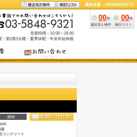
最終更新：2026年08月07日
00
00
件
件
最近見た物件
検討リスト
営業時間：10:00～18:00
曜・第2第3火曜・夏季休暇・年末年始休暇
報
建物
36年
階建
筋コンクリート