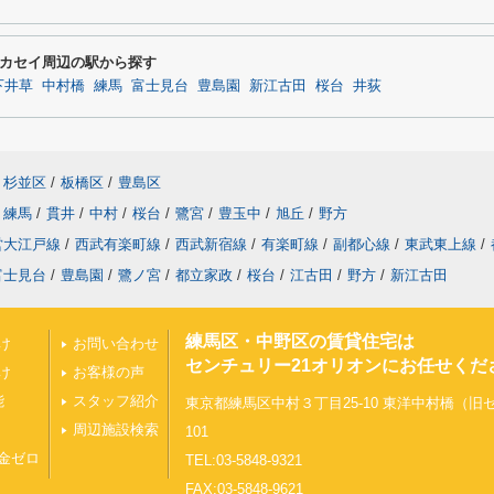
カセイ周辺の駅から探す
下井草
中村橋
練馬
富士見台
豊島園
新江古田
桜台
井荻
杉並区
/
板橋区
/
豊島区
練馬
/
貫井
/
中村
/
桜台
/
鷺宮
/
豊玉中
/
旭丘
/
野方
営大江戸線
/
西武有楽町線
/
西武新宿線
/
有楽町線
/
副都心線
/
東武東上線
/
富士見台
/
豊島園
/
鷺ノ宮
/
都立家政
/
桜台
/
江古田
/
野方
/
新江古田
練馬区・中野区の賃貸住宅は
け
お問い合わせ
センチュリー21オリオンにお任せくだ
け
お客様の声
能
スタッフ紹介
東京都練馬区中村３丁目25-10 東洋中村橋（
周辺施設検索
101
金ゼロ
TEL:03-5848-9321
FAX:03-5848-9621