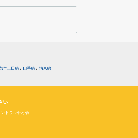
都営三田線
/
山手線
/
埼京線
さい
旧セントラル中村橋）