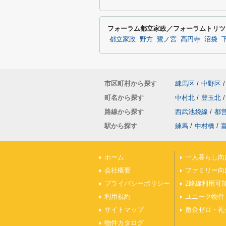
フォーラム都立家政／フォーラムトリツ
都立家政
野方
鷺ノ宮
高円寺
沼袋
市区町村から探す
練馬区
/
中野区
/
町名から探す
中村北
/
豊玉北
/
路線から探す
西武池袋線
/
都
駅から探す
練馬
/
中村橋
/
ホーム
一人暮らし向
会社概要
ファミリー向
プライバシーポリシー
2路線利用可
利用規約
ユニーク物件
サイトマップ
敷金ゼロ・礼
物件カタログ