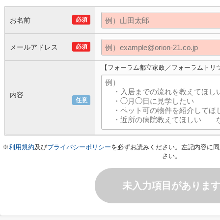
お名前
必須
メールアドレス
必須
【フォーラム都立家政／フォーラムトリ
内容
任意
※
利用規約
及び
プライバシーポリシー
を必ずお読みください。左記内容に同
さい。
未入力項目がありま