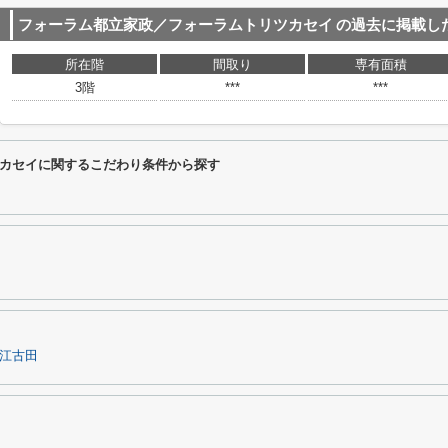
フォーラム都立家政／フォーラムトリツカセイ
の過去に掲載し
所在階
間取り
専有面積
3階
***
***
カセイに関するこだわり条件から探す
江古田