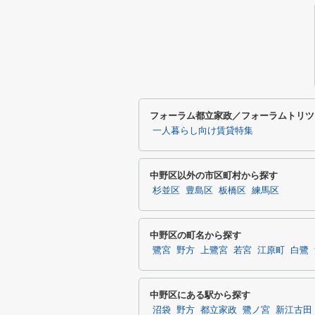
フォーラム都立家政／フォーラムトリツ
一人暮らし向け賃貸特集
中野区以外の市区町村から探す
杉並区
豊島区
板橋区
練馬区
中野区の町名から探す
鷺宮
野方
上鷺宮
若宮
江原町
白鷺
中野区にある駅から探す
沼袋
野方
都立家政
鷺ノ宮
新江古田