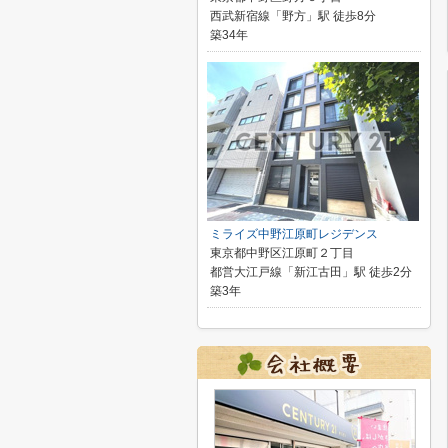
西武新宿線「野方」駅 徒歩8分
築34年
ミライズ中野江原町レジデンス
東京都中野区江原町２丁目
都営大江戸線「新江古田」駅 徒歩2分
築3年