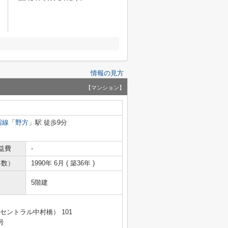
情報の見方
【マンション】
宿線
「
野方
」駅 徒歩9分
益費
-
年数）
1990年 6月 ( 築36年 )
5階建
セントラル中村橋） 101
号