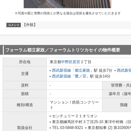
※写真や図と実際の現状とが異なる場合は現状を優先させていただきます
【外観】
コメント
フォーラム都立家政／フォーラムトリツカセイ
の物件概要
所在地
東京都
中野区
若宮
２丁目
西武新宿線
「
都立家政
」駅 徒歩7分
西武新
交通
西武新宿線
「
鷺ノ宮
」駅 徒歩14分
賃料
-
管理費・共
面積
-
築年月（築
マンション / 鉄筋コンクリー
種別/構造
階建
ト
センチュリー２１オリオン
東京都練馬区中村３丁目25-10 東洋中村橋（旧
取扱会社
TEL:03-5848-9321
東京都知事 (2) 第102605