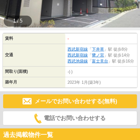
1 / 5
賃料
-
西武新宿線
「
下井草
」駅 徒歩8分
交通
西武新宿線
「
鷺ノ宮
」駅 徒歩14分
西武池袋線
「
富士見台
」駅 徒歩16分
間取り(面積)
-(-)
築年月
2023年 1月(築3年)
メールでお問い合わせする(無料)
電話でお問い合わせする
過去掲載物件一覧