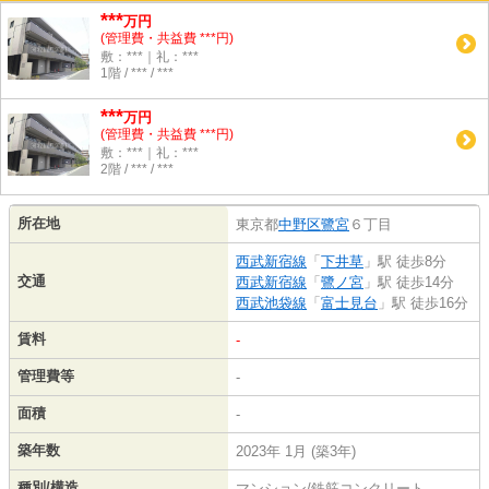
***
万円
(管理費・共益費 ***円)
敷：***｜礼：***
1階 / *** / ***
***
万円
(管理費・共益費 ***円)
敷：***｜礼：***
2階 / *** / ***
所在地
東京都
中野区
鷺宮
６丁目
西武新宿線
「
下井草
」駅 徒歩8分
交通
西武新宿線
「
鷺ノ宮
」駅 徒歩14分
西武池袋線
「
富士見台
」駅 徒歩16分
賃料
-
管理費等
-
面積
-
築年数
2023年 1月 (築3年)
種別/構造
マンション/鉄筋コンクリート