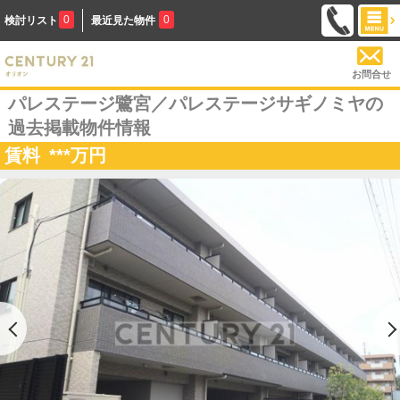
0
0
検討リスト
最近見た物件
お問合せ
パレステージ鷺宮／パレステージサギノミヤの
過去掲載物件情報
賃料
***
万円