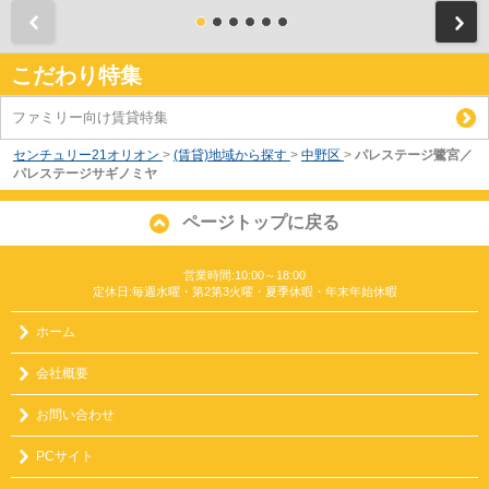
前
こだわり特集
ファミリー向け賃貸特集
センチュリー21オリオン
>
(賃貸)地域から探す
>
中野区
>
パレステージ鷺宮／
パレステージサギノミヤ
ページトップに戻る
営業時間:10:00～18:00
定休日:毎週水曜・第2第3火曜・夏季休暇・年末年始休暇
ホーム
会社概要
お問い合わせ
PCサイト